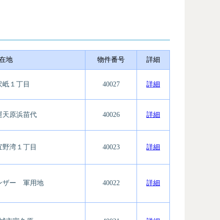
在地
物件番号
詳細
沢岻１丁目
40027
詳細
運天原浜苗代
40026
詳細
宜野湾１丁目
40023
詳細
ンザー 軍用地
40022
詳細