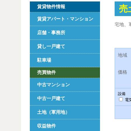
売
賃貸物件情報
賃貸アパート・マンション
宅地、
店舗・事務所
貸し一戸建て
地域
駐車場
価格
売買物件
中古マンション
設備
中古一戸建て
電
土地（軍用地）
収益物件