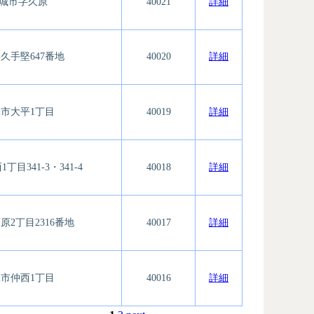
城市字久原
40021
詳細
久手堅647番地
40020
詳細
市大平1丁目
40019
詳細
目341-3・341-4
40018
詳細
2丁目2316番地
40017
詳細
市仲西1丁目
40016
詳細