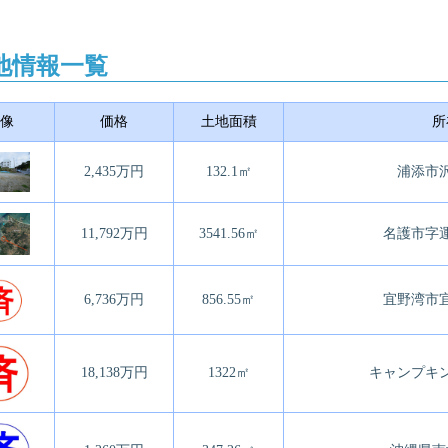
地情報一覧
像
価格
土地面積
所
2,435万円
132.1㎡
浦添市
11,792万円
3541.56㎡
名護市字
6,736万円
856.55㎡
宜野湾市
18,138万円
1322㎡
キャンプキ